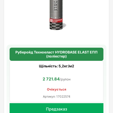
Руберойд Техноеласт HYDROBASE ELAST ЕПП
(поліестер)
Щільність: 5,2кг/м2
2 721.84
/рулон
Очікується
Артикул: 17022574
Предзаказ