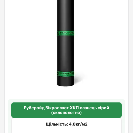
Руберойд Бiкроеласт ХКП сланець сірий
(склополотно)
Щільність: 4,0кг/м2