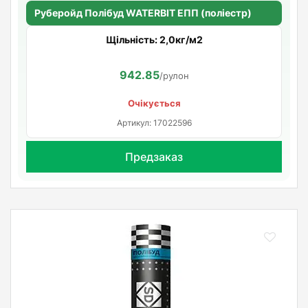
Руберойд Полiбуд WATERBIT ЕПП (поліестр)
Щільність: 2,0кг/м2
942.85
/рулон
Очікується
Артикул: 17022596
Предзаказ