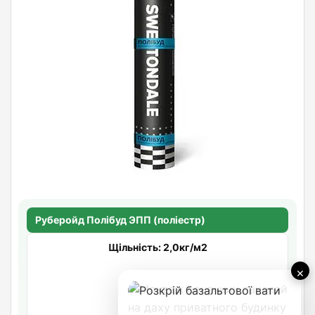
Руберойд Полiбуд ЭПП (поліестр)
Щільність: 2,0кг/м2
×
942.85
/рулон
Очікується