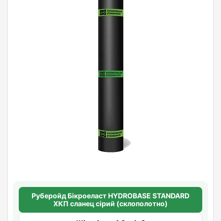
Руберойд Бiкроеласт HYDROBASE STANDARD
ХКП сланец сірий (склополотно)