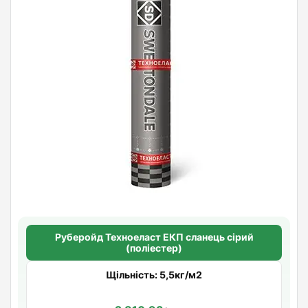
Руберойд Техноеласт ЕКП сланець сірий
(поліестер)
Щільність: 5,5кг/м2