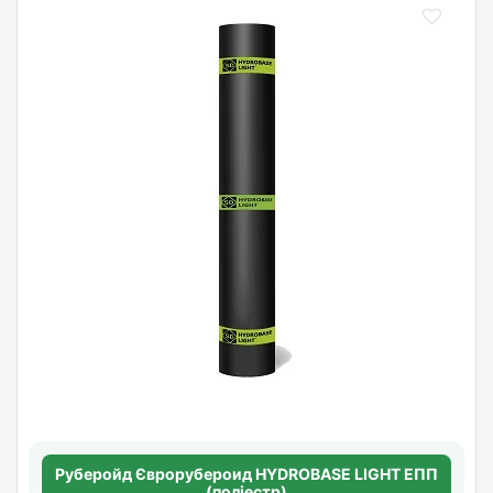
Руберойд Єврорубероид HYDROBASE LIGHT ЕПП
(поліестр)