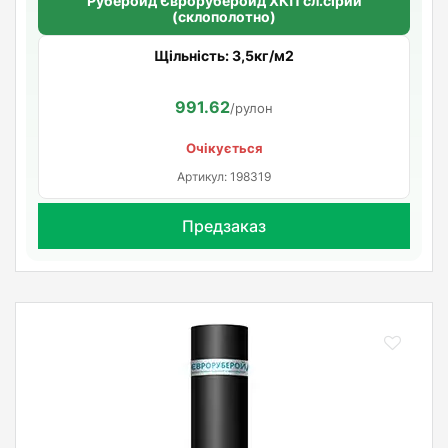
Руберойд Єврорубероид ХКП сл.сірий
(склополотно)
Щільність: 3,5кг/м2
991.62
/рулон
Очікується
Артикул: 198319
Предзаказ