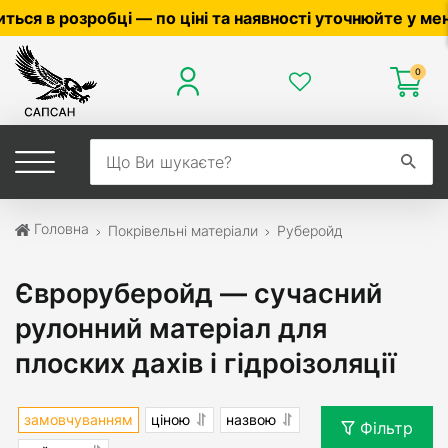
 — по ціні та наявності уточнюйте у менеджера ☎
0503
0
Головна
Покрівельні матеріали
Руберойд
Євроруберойд — сучасний
рулонний матеріал для
плоских дахів і гідроізоляції
замовчуванням
ціною
назвою
Фільтр