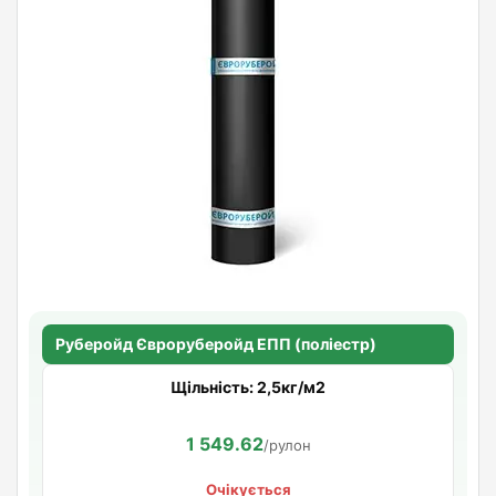
Руберойд Євроруберойд ЕПП (поліестр)
Щільність: 2,5кг/м2
1 549.62
/рулон
Очікується