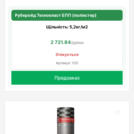
Руберойд Техноеласт ЕПП (поліестер)
Щільність: 5,2кг/м2
2 721.84
/рулон
Очікується
Артикул: 100
Предзаказ