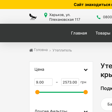
Сайт знаходиться в розробці — по ціні та
Харьков, ул.
0800
Плехановская 117
Главная
Товары
Головна
Утеплитель
Ут
Цена
кр
-
грн
Подк
Ба
Другие фильтры