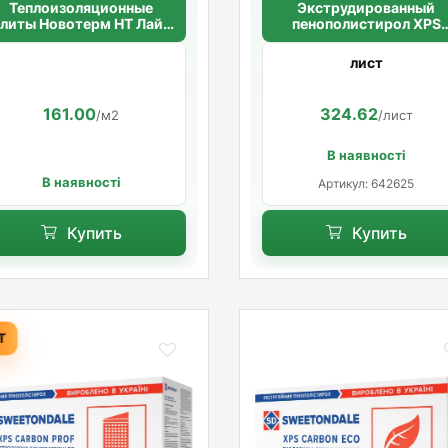
Теплоизоляционные
Экструдированный
плиты Новотерм НТ Лайт
пенополистирол XPS
45 100мм.(45кг/м3)
CARBON PROF RF
1000*600*100
1180*580*50мм (5,48м
лист
уп.) (8шт/уп.)
161.00
324.62
/м2
/лист
В наявності
В наявності
Артикул: 642625
Купить
Купить
Т