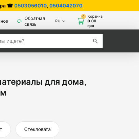
4042070
Корзина
0
Обратная
нное
RU
0.00
связь
грн
материалы для дома,
ем
т
Стекловата