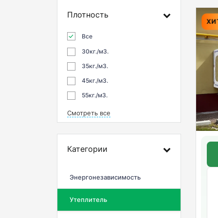
Плотность
ХИ
Все
30кг./м3.
35кг./м3.
45кг./м3.
55кг./м3.
Смотреть все
Категории
Энергонезависимость
Утеплитель