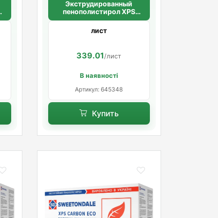
Экструдированный
пенополистирол XPS
CARBON PROF RF
2/
1180*580*50мм (5,48м2/
лист
уп.) (8шт/уп.)
339.01
/лист
В наявності
Артикул: 645348
Купить