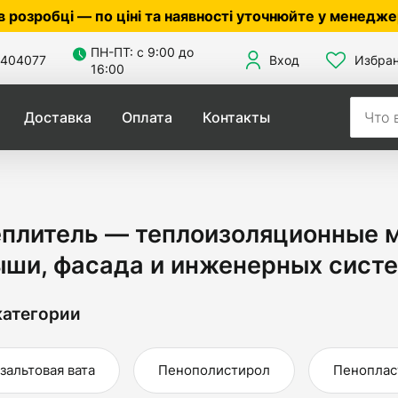
 наявності уточнюйте у менеджера ☎
0503056010
,
050
ПН-ПТ: с 9:00 до
404077
Вход
Избра
16:00
Доставка
Оплата
Контакты
еплитель — теплоизоляционные 
ыши, фасада и инженерных сист
атегории
зальтовая вата
Пенополистирол
Пеноплас