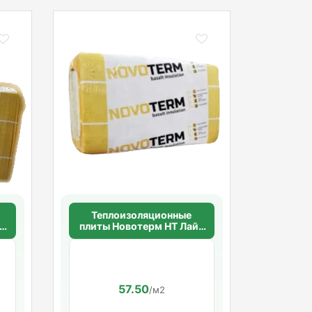
Теплоизоляционные
т
плиты Новотерм НТ Лайт
30 50мм.(30кг/м3)
1000*600*50
57.50
/м2