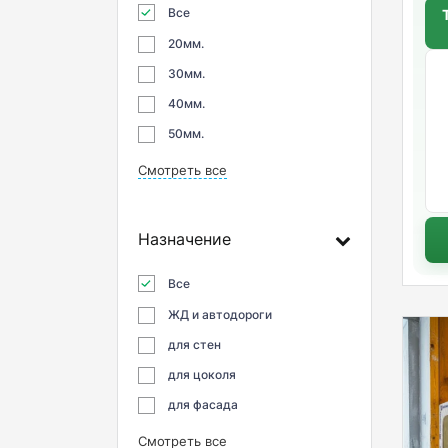
Все
20мм.
30мм.
40мм.
50мм.
Смотреть все
Назначение
Все
ЖД и автодороги
для стен
для цоколя
для фасада
Смотреть все