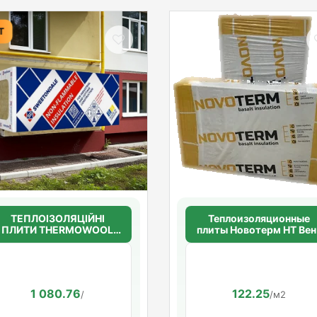
Т
ТЕПЛОІЗОЛЯЦІЙНІ
Теплоизоляционные
ПЛИТИ THERMOWOOL
плиты Новотерм НТ Вен
FAS EFFECT 135 100мм.
Фасад 80 50мм.(80кг/
(135кг/м3)
м3) 1000*600*50
1 080.76
122.25
/
/м2