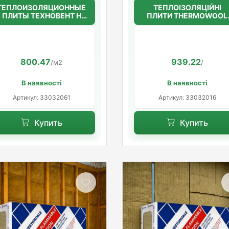
ТЕПЛОИЗОЛЯЦИОННЫЕ
ТЕПЛОІЗОЛЯЦІЙНІ
ПЛИТЫ ТЕХНОВЕНТ Н
ПЛИТИ THERMOWOOL
50мм.(36г/м3)
BLOCK STANDARD 45
1200*600*50
100мм. (45кг/м3)
800.47
939.22
/м2
/
В наявності
В наявності
Артикул: 33032061
Артикул: 33032016
Купить
Купить