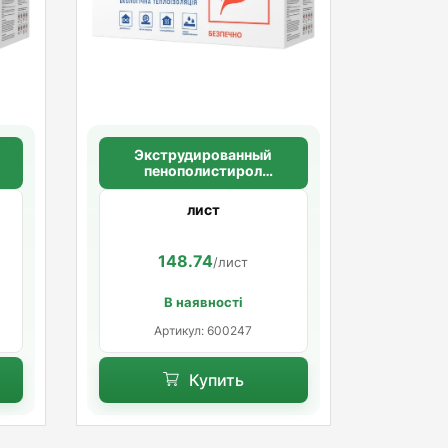
Экструдированный
пенополистирол
N
SWEETONDALE CARBON
ECO 40 мм 1180*580
лист
.)
(6,844м2 в уп.) (10шт/уп.)
148.74
/лист
В наявності
Артикул: 600247
Купить