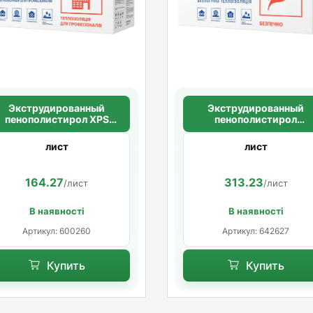
Экструдированный
Экструдированный
пенополистирол XPS
пенополистирол
CARBON PROF RF
SWEETONDALE CARBO
180*580*50мм (5,48м2/
ECO 40 мм 1180*580
лист
лист
уп.) (8шт/уп.)
(6,844м2 в уп.) (10шт/уп
164.27
313.23
/лист
/лист
В наявності
В наявності
Артикул: 600260
Артикул: 642627
Купить
Купить